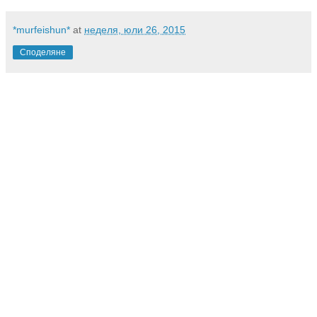
*murfeishun*
at
неделя, юли 26, 2015
Споделяне