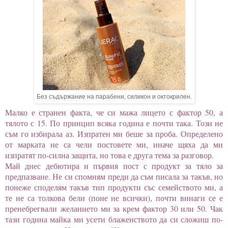
Без съдържание на парабени, силикон и
октокрилен.
Малко е странен факта, че си мажа лицето с фактор 50, а
тялото с 15. По принцип всяка година е почти така. Този не
съм го избирала аз. Изпратен ми беше за проба. Определено
от марката не са чели постовете ми, иначе щяха да ми
изпратят по-силна защита, но това е друга тема за разговор.
Май днес дебютира и първия пост с продукт за тяло за
предпазване. Не си спомням преди да съм писала за такъв, но
понеже споделям такъв тип продукти със семейството ми, а
те не са толкова бели (поне не всички), почти винаги се е
пренебрегвали желанието ми за крем фактор 30 или 50. Чак
тази година майка ми усети блаженството да си сложиш по-