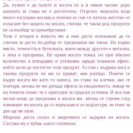
Да, нужно е да пазите и косата си и в някои часове дори
шапката за глава не е достатъчна. Отделно морската вода
много изсушава косъма и понеже аз съм си патила жестоко от
излагане без защита на косата, считам, че такъв род продукти
не са въобще за пренебрегване.
Този е втория в живота ми и има доста основания да го
считам за доста по-добър от предишния ми такъв. На първо
място, течността в бутилката, която между другото е метална,
е лека и прозрачна. Не прави косата тежка, но при обилно
количество я втвърдява и утежнява заради плажния ефект,
който цели да постигне този продукт. Аз съм с къдрава коса и
такива продукти не ми се нравят, ама изобщо. Повече се
къдри косата ми като го нанеса, но става на клечки, ако се
повтаря, затова не ми допада ефекта за ежедневието, макар че
на етикета пише, че е пригоден за градски условия. И все пак
желая нещо да предпазва и косата ми, затова се стремя след
измиване на косата да го впръскам и се подсигуря, че поне за
ден ще ме пази.
Мирише доста силно и миризмата се задържа на косата.
Състава му е хубав, както споменах.