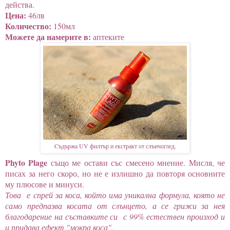
действа.
Цена:
46лв
Количество:
150мл
Можете да намерите в:
аптеките
Cъдържа UV филтър и екстракт от слънчоглед.
Phyto Plage
също ме остави със смесено мнение. Мисля, че
писах за него скоро, но не е излишно да повторя основните
му плюсове и минуси.
Това е спрей за коса, който има уникална формула, която не
само предпазва косата от слънцето, а се грижи за нея
благодарение на съставките си с 99% естествен произход и
и придава ефект "мокра коса".