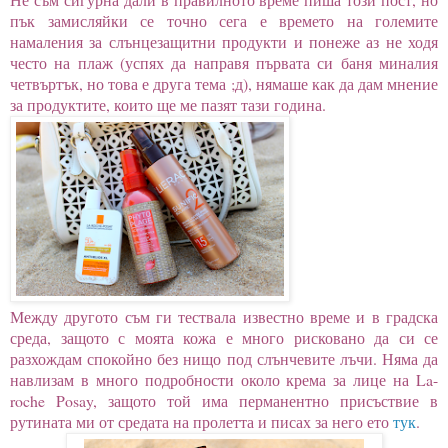
пък замисляйки се точно сега е времето на големите
намаления за слънцезащитни продукти и понеже аз не ходя
често на плаж (успях да направя първата си баня миналия
четвъртък, но това е друга тема ;д), нямаше как да дам мнение
за продуктите, които ще ме пазят тази година.
Между другото съм ги тествала известно време и в градска
среда, защото с моята кожа е много рисковано да си се
разхождам спокойно без нищо под слънчевите лъчи. Няма да
навлизам в много подробности около крема за лице на La-
roche Posay, защото той има перманентно присъствие в
рутината ми от средата на пролетта и писах за него ето
тук
.