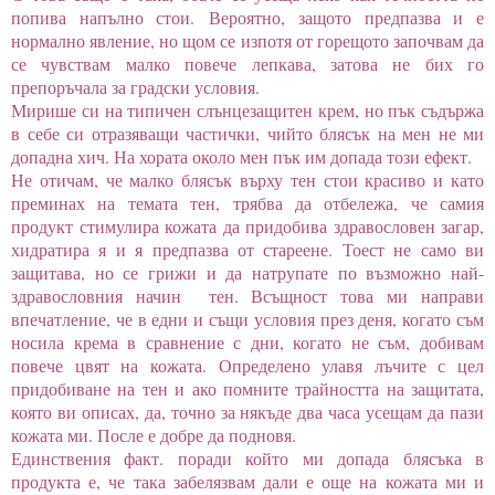
попива напълно стои. Вероятно, защото предпазва и е
нормално явление, но щом се изпотя от горещото започвам да
се чувствам малко повече лепкава, затова не бих го
препоръчала за градски условия.
Мирише си на типичен слънцезащитен крем, но пък съдържа
в себе си отразяващи частички, чийто блясък на мен не ми
допадна хич. На хората около мен пък им допада този ефект.
Не отичам, че малко блясък върху тен стои красиво и като
преминах на темата тен, трябва да отбележа, че самия
продукт стимулира кожата да придобива здравословен загар,
хидратира я и я предпазва от стареене. Тоест не само ви
защитава, но се грижи и да натрупате по възможно най-
здравословния начин тен. Всъщност това ми направи
впечатление, че в едни и същи условия през деня, когато съм
носила крема в сравнение с дни, когато не съм, добивам
повече цвят на кожата. Определено улавя лъчите с цел
придобиване на тен и ако помните трайността на защитата,
която ви описах, да, точно за някъде два часа усещам да пази
кожата ми. После е добре да подновя.
Единствения факт. поради който ми допада блясъка в
продукта е, че така забелязвам дали е още на кожата ми и