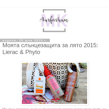
неделя, 26 юли 2015 г.
Моята слънцезащита за лято 2015:
Lierac & Phyto
Не съм сигурна дали в правилното време пиша този пост, но