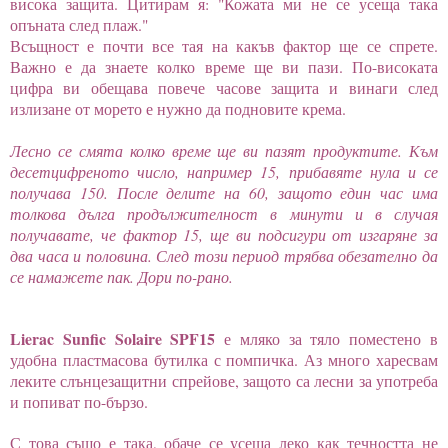
висока защита. Цитирам я: "Кожата ми не се усеща така
опъната след плаж."
Всъщност е почти все тая на какъв фактор ще се спрете.
Важно е да знаете колко време ще ви пази. По-високата
цифра ви обещава повече часове защита и винаги след
излизане от морето е нужно да подновите крема.
Лесно се смята колко време ще ви пазят продуктите. Към
десетцифреното число, например 15, прибавяте нула и се
получава 150. После делите на 60, защото един час има
толкова дълга продължителност в минути и в случая
получавате, че фактор 15, ще ви подсигури от изгаряне за
два часа и половина. След този период трябва обезателно да
се намажете пак. Дори по-рано.
Lierac Sunfic Solaire SPF15
е мляко за тяло поместено в
удобна пластмасова бутилка с помпичка. Аз много харесвам
леките слънцезащитни спрейове, защото са лесни за употреба
и попиват по-бързо.
С това също е така, обаче се усеща леко как течността не