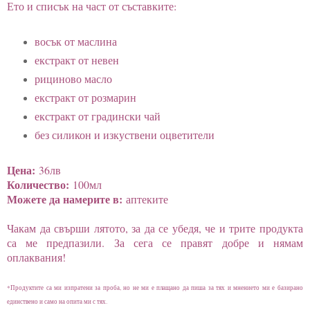
Ето и списък на част от съставките:
восък от маслина
екстракт от невен
рициново масло
екстракт от розмарин
екстракт от градински чай
без силикон и изкуствени оцветители
Цена:
36лв
Количество:
100мл
Можете да намерите в:
аптеките
Чакам да свърши лятото, за да се убедя, че и трите продукта
са ме предпазили. За сега се правят добре и нямам
оплаквания!
*Продуктите са ми изпратени за проба, но не ми е плащано да пиша за тях и мнението ми е базирано
единствено и само на опита ми с тях.