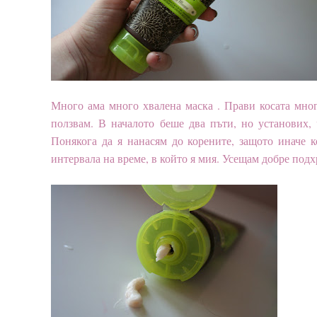
Много ама много хвалена маска . Прави косата мног
ползвам. В началото беше два пъти, но установих, 
Понякога да я нанасям до корените, защото иначе к
интервала на време, в който я мия. Усещам добре подх