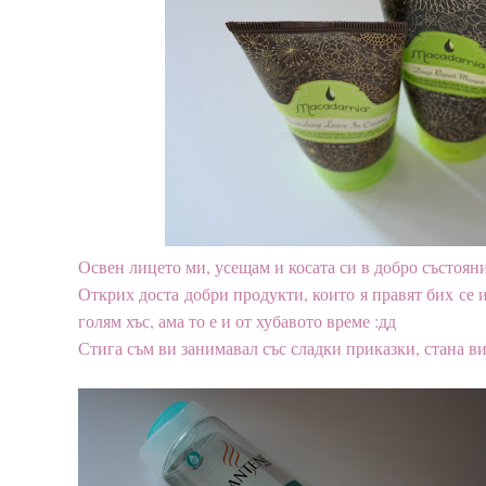
Освен лицето ми, усещам и косата си в добро състояни
Открих доста добри продукти, които я правят бих се и
голям хъс, ама то е и от хубавото време :дд
Стига съм ви занимавал със сладки приказки, стана ви 