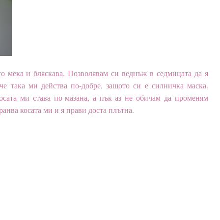
о мека и бляскава. Позволявам си веднъж в седмицата да я
че така ми действа по-добре, защото си е силничка маска.
осата ми става по-мазана, а пък аз не обичам да променям
ранва косата ми и я прави доста плътна.