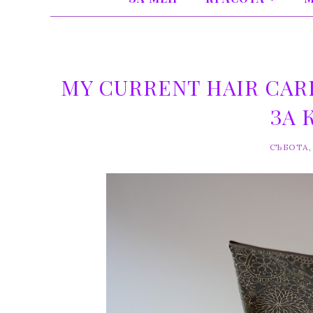
MY CURRENT HAIR CAR
ЗА 
СЪБОТА, 