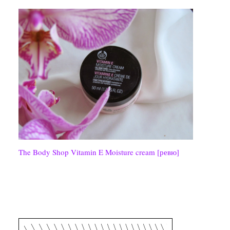
The Body Shop Vitamin E Moisture cream [ревю]
СЪС СЪДЕЙСТВИЕТО НА