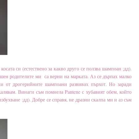
косата си (естествено за какво друго се ползва шампоан ;дд).
нешен родителите ми са верни на марката. Аз се дърпах малко
ни от дрогерийните шампоани развивах пърхот. Но заради
жалявам. Винаги съм помнела Pantene с хубавият обем, който
избухване :дд). Добре се справя, не дразни скалпа ми и аз съм