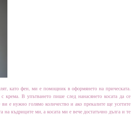
елят, като фен, ми е помощник в оформянето на прическата.
 с крема. В упътването пише след нанасянето косата да се
е ви е нужно голямо количество и ако прекалите ще усетите
 на къдриците ми, а косата ми е вече достатъчно дълга и те