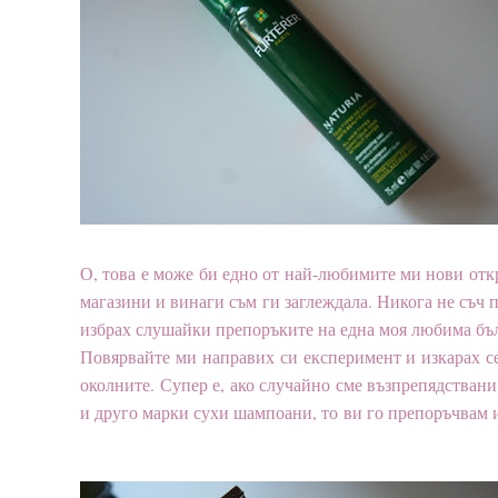
О, това е може би едно от най-любимите ми нови отк
магазини и винаги съм ги заглеждала. Никога не съч п
избрах слушайки препоръките на една моя любима бъл
Повярвайте ми направих си експеримент и изкарах се
околните. Супер е, ако случайно сме възпрепядствани
и друго марки сухи шампоани, то ви го препоръчвам 