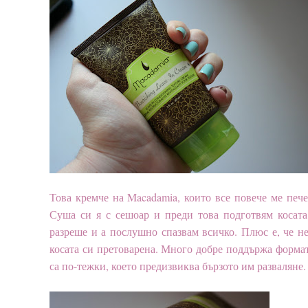
Това кремче на Macadamia, които все повече ме печ
Суша си я с сешоар и преди това подготвям косата
разреше и а послушно спазвам всичко. Плюс е, че н
косата си претоварена. Много добре поддържа формата
са по-тежки, което предизвиква бързото им разваляне.