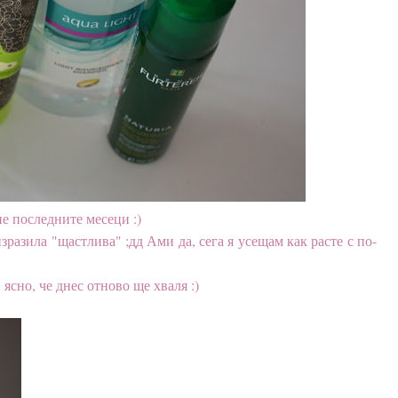
е последните месеци :)
зразила "щастлива" ;дд Ами да, сега я усещам как расте с по-
ясно, че днес отново ще хваля :)