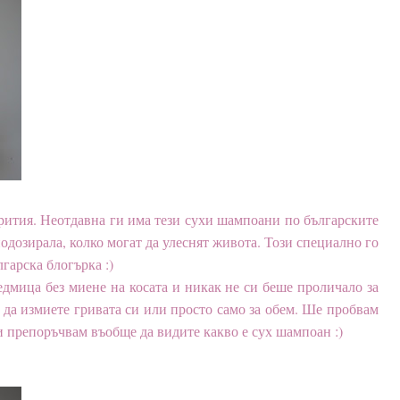
рития. Неотдавна ги има тези сухи шампоани по българските
одозирала, колко могат да улеснят живота. Този специално го
гарска блогърка :)
дмица без миене на косата и никак не си беше проличало за
 да измиете гривата си или просто само за обем. Ше пробвам
и препоръчвам въобще да видите какво е сух шампоан :)