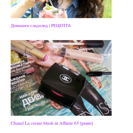
Домашен сладолед | РЕЦЕПТА
Chanel La creme blush in Affinite 65 [ревю]