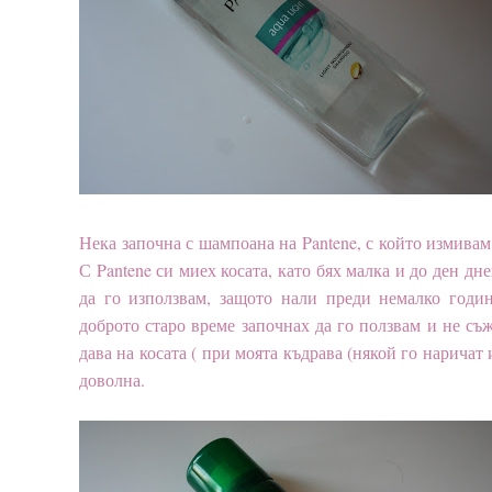
Нека започна с шампоана на Pantene, с който измивам 
С Pantene си миех косата, като бях малка и до ден д
да го използвам, защото нали преди немалко годи
доброто старо време започнах да го ползвам и не съ
дава на косата ( при моята къдрава (някой го наричат 
доволна.