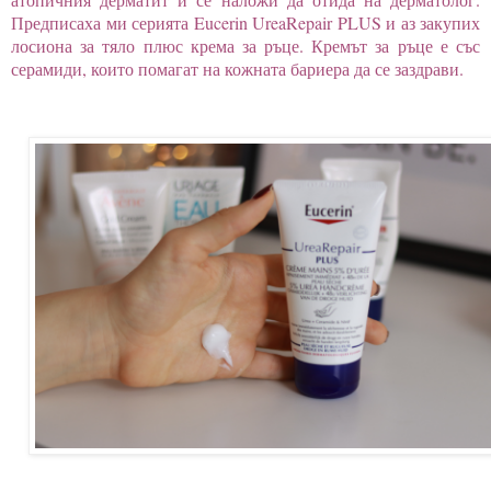
Предписаха ми серията Eucerin UreaRepair PLUS
и аз закупих
лосиона за тяло плюс крема за ръце. Кремът за ръце е със
серамиди, които помагат на кожната бариера да се заздрави.