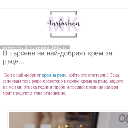
вторник, 2 ноември 2021 г.
В търсене на най-добрият крем за
ръце...
Кой е най-добрият
крем за ръце
, който сте опитвали? Така
започвам това ревю посветено няколко крема за ръце, защото
на мен ми отнеха години проби и грешки преди да намеря
моят продукт в това отношение.