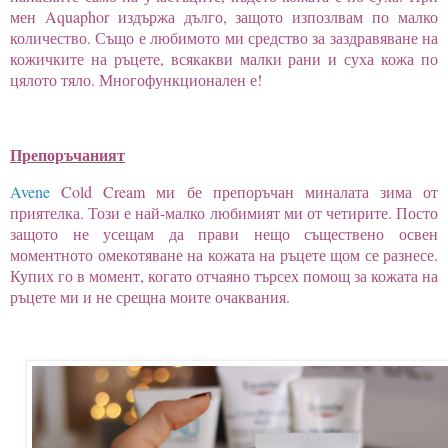
мен
Aquaphor
издържа дълго, защото изпозлвам по малко
количество. Също е любимото ми средство за заздравяване на
кожичките на ръцете, всякакви малки рани и суха кожа по
цялото тяло. Многофункционален е!
Препоръчаният
Avene
Cold Cream
ми бе препоръчан миналата зима от
приятелка. Този е най-малко любимият ми от четирите. Посто
защото не усещам да прави нещо съществено освен
моментното омекотяване на кожата на ръцете щом се разнесе.
Купих го в момент, когато отчаяно търсех помощ за кожата на
ръцете ми и не срещна моите очаквания.