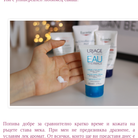
Попива добре за сравнително кратко време и кожата на
ръцете става мека. При мен не предизивква дразнене, а
уславям лек аромат. От всички, които ще ви представя днес е