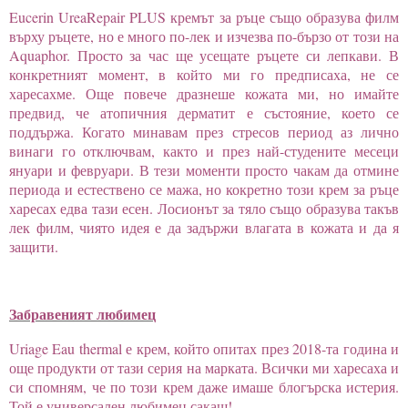
Eucerin
UreaRepair PLUS
кремът за ръце също образува филм
върху ръцете, но е много по-лек и изчезва по-бързо от този на
Aquaphor.
Просто за час ще усещате ръцете си лепкави. В
конкретният момент, в който ми го предписаха, не се
харесахме. Още повече дразнеше кожата ми, но имайте
предвид, че атопичния дерматит е състояние, което се
поддържа. Когато минавам през стресов период аз лично
винаги го отключвам, както и през най-студените месеци
януари и февруари. В тези моменти просто чакам да отмине
периода и естествено се мажа, но кокретно този крем за ръце
харесах едва тази есен. Лосионът за тяло също образува такъв
лек филм, чиято идея е да задържи влагата в кожата и да я
защити.
Забравеният любимец
Uriage Eau thermal
е крем, който опитах през 2018-та година и
още продукти от тази серия на марката. Всички ми харесаха и
си спомням, че по този крем даже имаше блогърска истерия.
Той е универсален любимец сакаш!