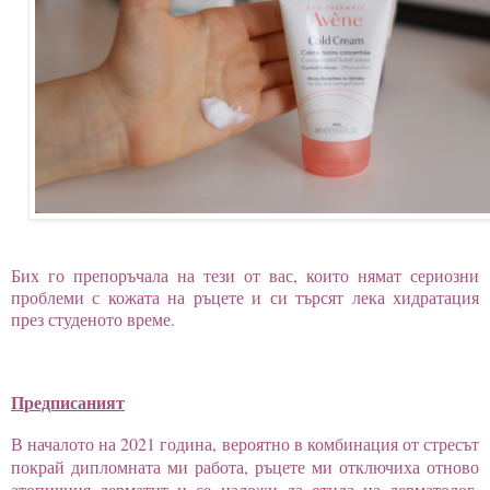
Бих го препоръчала на тези от вас, които нямат сериозни
проблеми с кожата на ръцете и си търсят лека хидратация
през студеното време.
Предписаният
В началото на 2021 година, вероятно в комбинация от стресът
покрай дипломната ми работа, ръцете ми отключиха отново
атопичния дерматит и се наложи да отида на дерматолог.