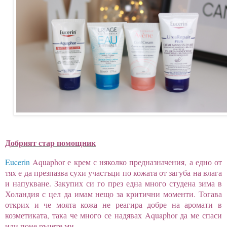
Добрият стар помощник
Eucerin
Aquaphor
е крем с няколко предназначения, а едно от
тях е да презпазва сухи участъци по кожата от загуба на влага
и напукване. Закупих си го през една много студена зима в
Холандия с цел да имам нещо за критични моменти. Тогава
открих и че моята кожа не реагира добре на аромати в
козметиката, така че много се надявах
Aquaphor
да ме спаси
или поне ръцете ми.