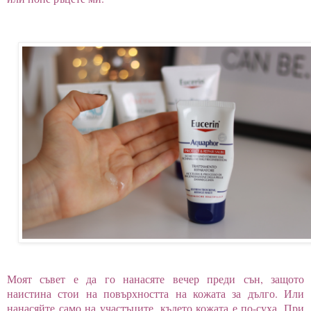
Моят съвет е да го нанасяте вечер преди сън, защото
наистина стои на повърхността на кожата за дълго. Или
нанасяйте само на участъците, където кожата е по-суха. При