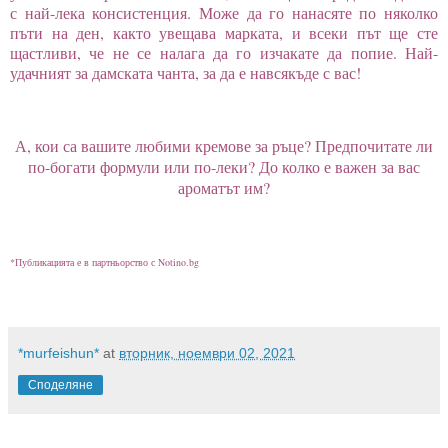
с най-лека консистенция. Може да го нанасяте по няколко
пъти на ден, както увещава марката, и всеки път ще сте
щастливи, че не се налага да го изчакате да попие. Най-
удачният за дамската чанта, за да е навсякъде с вас!
А, кои са вашите любими кремове за ръце? Предпочитате ли
по-богати формули или по-леки? До колко е важен за вас
ароматът им?
*Публикацията е в партньорство с Notino.bg
*murfeishun*
at
вторник, ноември 02, 2021
Споделяне