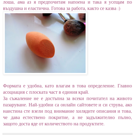
лоша, ама аз я предпочитам напоена и така я усещам по
въздушна и еластична. Готова за работа, както се казва :)
Формата е удобна, като влагам в това определение. Главно
асоциация с плоската част в единия край.
За съжаление не е достъпна за всеки почитател на живото
пазаруване. Най-удобни са онлайн сайтовете и си струва, ако
наистина сте взели под внимание хилядите описания и това,
че дава естествено покритие, а не задължително пълно,
защото доста яде от количеството на продуктите.