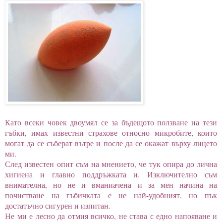
Като всеки човек двоумял се за бъдещото ползване на тези
гъбки, имах известни страхове относно микробите, които
могат да се съберат вътре и после да се окажат върху лицето
ми.
След известен опит съм на мнението, че тук опира до лична
хигиена и главно поддръжката и. Изключително съм
внимателна, но не и вманиачена и за мен начина на
почистване на гъбичката е не най-удобният, но пък
достатъчно сигурен и изпитан.
Не ми е лесно да отмия всичко, не става с едно напояване и