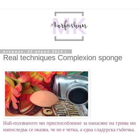
вторник, 22 април 2014 г.
Real techniques Complexion sponge
Най-ползваното ми приспособление за нанасяне на грима ми
напоследък се оказва, че не е четка, а една сладурска гъбичка.