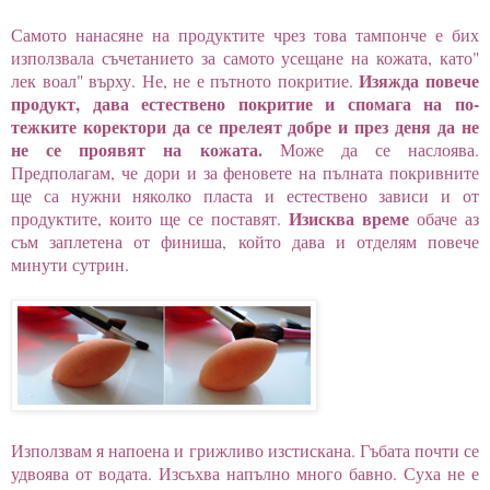
Самото нанасяне на продуктите чрез това тампонче е бих
използвала съчетанието за самото усещане на кожата, като"
Изяжда повече
лек воал" върху. Не, не е пътното покритие.
продукт, дава естествено покритие и спомага на по-
тежките коректори да се прелеят добре и през деня да не
не се проявят на кожата.
Може да се наслоява.
Предполагам, че дори и за феновете на пълната покривните
ще са нужни няколко пласта и естествено зависи и от
Изисква време
продуктите, които ще се поставят.
обаче аз
съм заплетена от финиша, който дава и отделям повече
минути сутрин.
Използвам я напоена и грижливо изстискана. Гъбата почти се
удвоява от водата. Изсъхва напълно много бавно. Суха не е