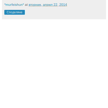
*murfeishun*
at
вторник, април 22, 2014
Споделяне