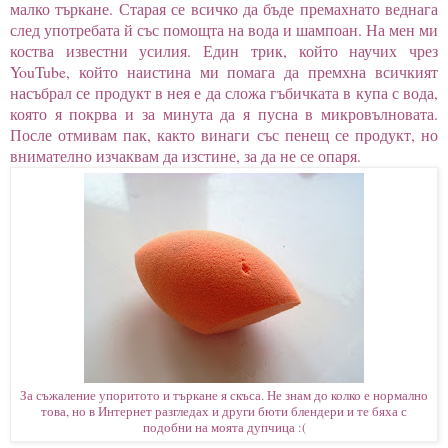
малко търкане. Старая се всичко да бъде премахнато веднага
след употребата й със помощта на вода и шампоан. На мен ми
коства известни усилия. Един трик, който научих чрез
YouTube, който наистина ми помага да премхна всичкият
насъбрал се продукт в нея е да сложа гъбичката в купа с вода,
която я покрва и за минута да я пусна в микровълновата.
После отмивам пак, както винаги със пенещ се продукт, но
внимателно изчаквам да изстине, за да не се опаря.
За съжаление упоритото и търкане я скъса. Не знам до колко е нормално
това, но в Интернет разгледах и други бюти блендери и те бяха с
подобни на моята дупчица :(