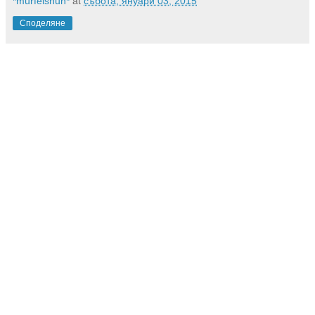
*murfeishun*
at
събота, януари 03, 2015
Споделяне