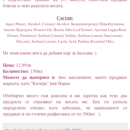
блясък и леко разплита косата.
Състав:
Aqua (Water), Alcohol, Cetearyl Alcohol, Stearamidopropyl Dimethylamine,
Arachis Hypogaea (Peanut) Oil, Betula Alba Leaf Extract, Arctium Lappa Root
Extract, Panthenol, Sodium Cetearyl Sulfate, Sodium Lauroyl Sarcosinate,
Glycerin, Sodium Lactate, Lactic Acid, Parfum (Essential Oils)
Не знам какво мога да добавя още за балсама :)
Цена:
12.99лв
Количество:
150мл
Можете да намерите в
: био магазините, които продават
марката, като "Килерь" във Варна
Обобщено много съм доволна и ми харесва как тези два
продукта се отразяват на косата ми. Бих ги купила
определено отново, като забелязах, че шампоаните се
продават в по-големи разфасовки от по 500мл :)