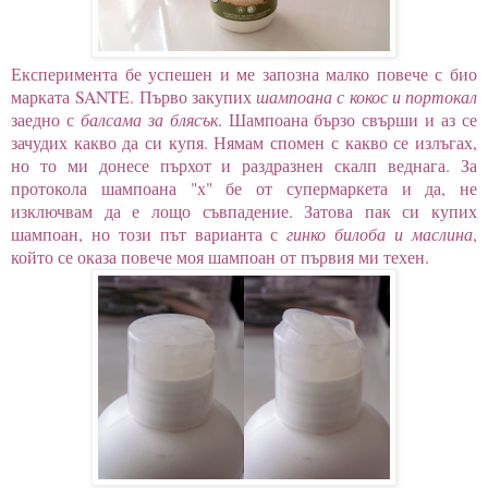
Експеримента бе успешен и ме запозна малко повече с био
марката SANTE. Първо закупих
шампоана с кокос и портокал
заедно с
балсама за блясък
. Шампоана бързо свърши и аз се
зачудих какво да си купя. Нямам спомен с какво се излъгах,
но то ми донесе пърхот и раздразнен скалп веднага. За
протокола шампоана "х" бе от супермаркета и да, не
изключвам да е лощо съвпадение. Затова пак си купих
шампоан, но този път варианта с
гинко билоба и маслина
,
който се оказа повече моя шампоан от първия ми техен.