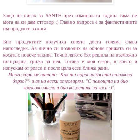
Защо не писах за SANTE през изминалата година сама не
мога да си дам отговор :) Главно въпроса е за фантастичните
им продукти за коса.
Био продуктите получиха своята доста голяма слава
напоследък. Аз лично си позволих да обновя грижата си за
косата с повече такива. Точно лятото бях решила на възможно
по-щадяща грижа за нея. Тогава е моя сезон, в който я
изпускам от релси и после цяла есен ближа рани.
Много хора ме питат: "Как ти порасна косата тоолкова
бързо?''- и аз на всеки отговарям: "С помощта на био
кокосово масло и био козметика за коса :)".