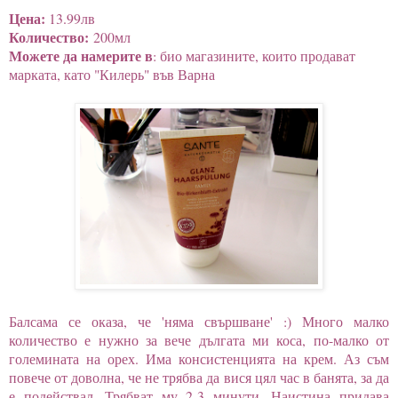
Цена:
13.99лв
Количество:
200мл
Можете да намерите в
: био магазините, които продават
марката, като "Килерь" във Варна
Балсама се оказа, че 'няма свършване' :) Много малко
количество е нужно за вече дългата ми коса, по-малко от
големината на орех. Има консистенцията на крем. Аз съм
повече от доволна, че не трябва да вися цял час в банята, за да
е подействал. Трябват му 2-3 минути. Наистина придава