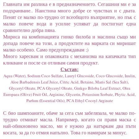
Главната им разлика е в предназначението. Сегашния ми е за
подхранване.. Наистина много добре се чувствах и с двата.
Пенят се малко по-трудно от всеобщото възприятие, но пък с
малко повече вода и усилие успяват да постигнат една
сравнително добра пяна.
Мириса на комбинацията гинко билоба и маслина също ми
допада повече на този, а продуктите на марката си миришат
малко особено. Само предупреждавам ;)
Много харесвам и опаковката с механизма на капачката тип
кликване и после си отливам самия продукт.
Състав:
Aqua (Water), Sodium Coco Sulfate, Lauryl Glucoside, Coco Glucoside, Inulin,
Aloe Barbadensis Leaf Juice, Citric Acid, Betaine, Maris Sal (Sea Salt),
Glyceryl Oleate, PCA Glyceryl Oleate, Ginkgo Biloba Leaf Extract, Olea
Europaea (Olive) Fruit Oil, Arginine, Glycerin, Potassium Sorbate, Phytic Acid,
Parfum (Essential Oils), PCA Ethyl Cocoyl Arginate
С био шампоаните, обаче за сега съм забелязала, че малко по-
трудно отмиват масла. Например, когато си правя маска с
най-обикновено масло, ми е нужно да натъркам два пъти
косата, за да го отмия напълно. Това го намирам за минус.