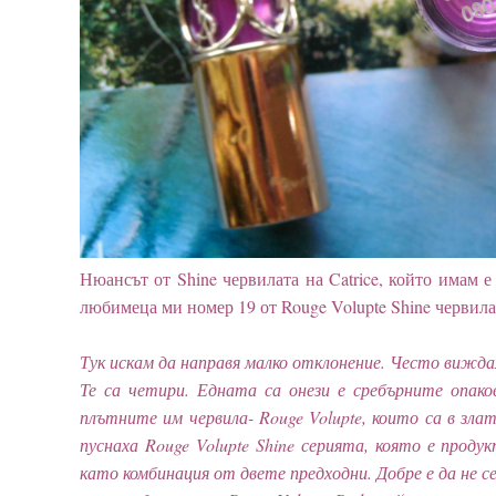
Нюансът от Shine червилата на Catrice, който имам е 
любимеца ми номер 19 от Rouge Volupte Shine червил
Тук искам да направя малко отклонение. Често виждам
Те са четири. Едната са онези е сребърните опако
плътните им червила- Rouge Volupte, които са в зла
пуснаха Rouge Volupte Shine серията, която е проду
като комбинация от двете предходни. Добре е да не с