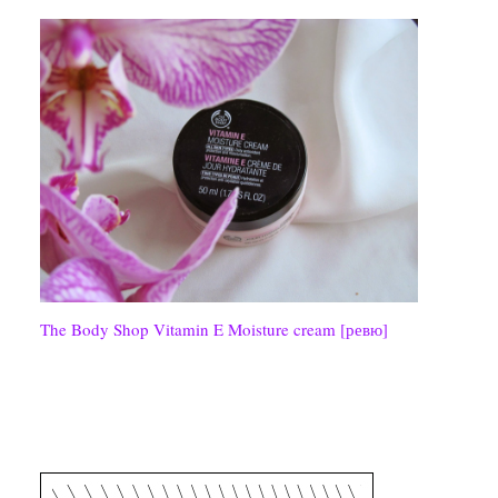
The Body Shop Vitamin E Moisture cream [ревю]
СЪС СЪДЕЙСТВИЕТО НА