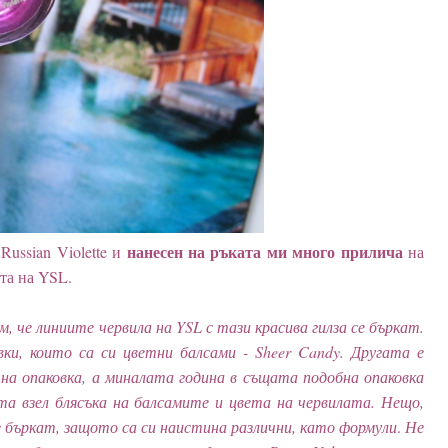
нанесен на ръката ми много прилича
Russian Violette и
на
ата на YSL.
, че линиите червила на YSL с тази красива гилза се бъркат.
вки, които са си цветни балсами - Sheer Candy. Другата е
тна опаковка, а миналата година в същата подобна опаковка
кта взел блясъка на балсамите и цвета на червилата. Нещо,
е бъркат, защото са си наистина различни, като формули
.
Не