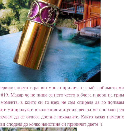
червило, което страшно много прилича на най-любимото ми
 #19. Макар че не пиша за него често в блога и дори на грим
 момента, в който си го взех не съм спирала да го ползвам
ите ми продукти в колекцията и уникален за мен поради ред
кувам да се отнеса доста с похвалите. Както казах намерих
ви споделя до колко наистина си приличат двете :)