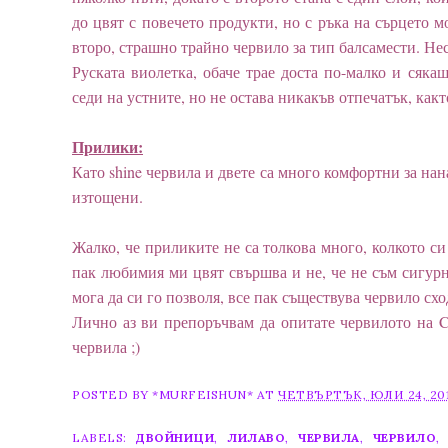
до цвят с повечето продукти, но с ръка на сърцето м
второ, страшно трайно червило за тип балсамести. Н
Руската виолетка, обаче трае доста по-малко и сяка
седи на устните, но не остава никакъв отпечатък, как
Прилики:
Като shine червила и двете са много комфортни за нан
изтощени.
Жалко, че приликите не са толкова много, колкото с
пак любимия ми цвят свършва и не, че не съм сигурна
мога да си го позволя, все пак съществува червило схо
Лично аз ви препоръчвам да опитате червилото на Ca
червила ;)
POSTED BY
*MURFEISHUN*
AT
ЧЕТВЪРТЪК, ЮЛИ 24, 20
LABELS:
ДВОЙНИЦИ
,
ЛИЛАВО
,
ЧЕРВИЛА
,
ЧЕРВИЛО
,