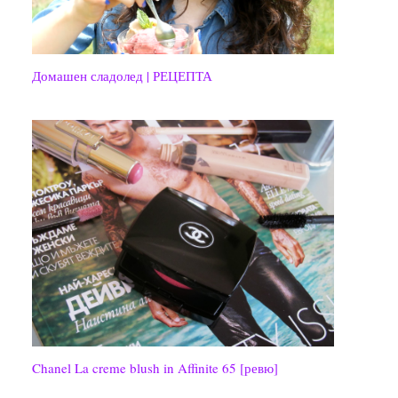
Домашен сладолед | РЕЦЕПТА
Chanel La creme blush in Affinite 65 [ревю]