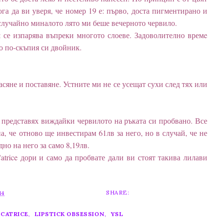
ога да ви уверя, че номер 19 е: първо, доста пигментирано и
еслучайно миналото лято ми беше вечерното червило.
ш се изпарява въпреки многото слоеве. Задоволително времe
то по-скъпия си двойник.
асяне и поставяне. Устните ми не се усещат сухи след тях или
и представях виждайки червилото на ръката си пробвано. Все
, че отново ще инвестирам 61лв за него, но в случай, че не
дно на него за само 8,19лв.
trice дори и само да пробвате дали ви стоят такива лилави
SHARE:
14
CATRICE
,
LIPSTICK OBSESSION
,
YSL