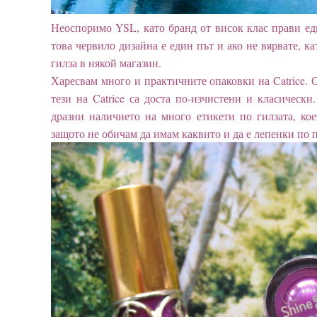
Неоспоримо YSL, като бранд от висок клас прави едн
това червило дизайна е един път и ако не вярвате, ка
гилза в някой магазин.
Харесвам много и практичните опаковки на Catrice.
тези на Catrice са доста по-изчистени и класически
дразни наличието на много етикети по гилзата, кое
защото не обичам да имам каквито и да е лепенки по 