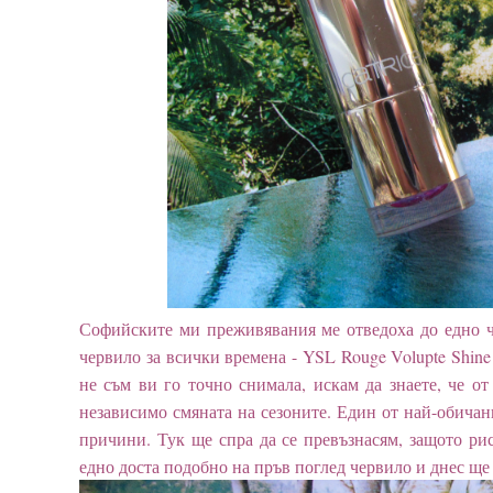
Софийските ми преживявания ме отведоха до едно 
червило за всички времена - YSL Rouge Volupte Shine
не съм ви го точно снимала, искам да знаете, че от
независимо смяната на сезоните. Един от най-обичан
причини. Тук ще спра да се превъзнасям, защото рис
едно доста подобно на пръв поглед червило и днес ще 