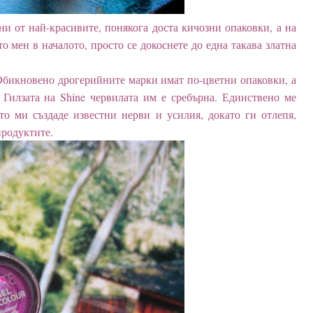
и от най-красивите, понякога доста кичозни опаковки, а на
то мен в началото, просто се докоснете до една такава златна
 Обикновено дрогерийните марки имат по-цветни опаковки, а
. Гилзата на Shine червилата им е сребърна. Единствено ме
то ми създаде известни нерви и усилия, докато ги отлепя,
продуктите.