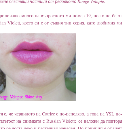
овече блестящи частици от редовното Rouge Volupte.
приличащо много на въпросното ми номер 19, но то не бе от
ian Violett, което си е от същия тип серия, като любимия ми
 е, че червилото на Catrice е по-пепеляво, а това на YSL по-
плътост на снимката с Russian Violette се наложи да повторя
йто бе доста леко и пестеливо нанесен. По принцип е от цвят