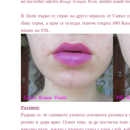
на последно място-Rouge Volupte Perle, който имат п
В Лили първо се спрях на друго червило от Catrice 
shine серия, а щом се огледах повече открих 080 Russ
нюанс на YSL.
Разлики:
Радвам се, че снимките уловиха основната разлика и тя
розово и дори ярко. Освен това, за да постигна тази 
няколко пъти, докато с второто стана с един слой, ко