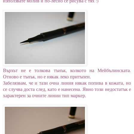
използвате молив и по-лесно се рисува с тях :)
Върхът не е толкова тънък, колкото на Мейбълинската.
Отново е тънък, но е някак леко притъпен.
Забелязвам, че и тази очна линия някак попива в кожата, но
се случва доста след, като е нанесена. Явно този недостатък е
характерен за очните линии тип маркер.