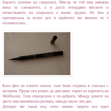
бързото съхнене на спиралата. Мисля, че той има някаква
вина за слепването, а и доста втвърдява миглите и
почистването на спиралата е малко трудно. Не бих я
препоръчала за всеки ден и крайното ми мнение не е
положително.
Като фен на очните линии, тази беше отдавна в списъка с
желания. Преди нея реших да дам шанс първо на варианта на
Мейбълин. Тази определено е по-добрата. Между цените на
двете има минимална разлика, някъде около лев два.
Допадат ми такъв вид очни линии, защото все едно