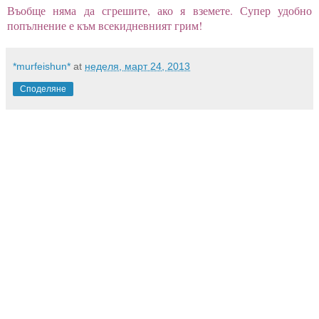
Въобще няма да сгрешите, ако я вземете. Супер удобно
попълнение е към всекидневният грим!
*murfeishun*
at
неделя, март 24, 2013
Споделяне