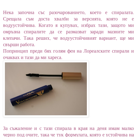
Нека започна със разочарованието, което е спиралата.
Срещала съм доста хвалби за версията, която не е
водуустойчива. Когато я купувах, избрах тази, защото ми
омръзна спиралите да се размазват заради мазните ми
клепачи. Така реших, че водуустойчивият вариант, ще ми
свърши работа.
Попринцип преди бях голям фен на Лореалските спирали и
очаквах и тази да ми хареса.
За съжаление и с тази спирала в края на деня имам малко
черно под очите, така че тук формулата, която е устойчива на