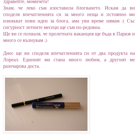
Здравейте, момичета!
Знам, че леко съм изоставила блогването. Искам да ви
споделя впечатленията си за много неща и пстоянно ми
изникват нови идеи за блога, ама уви време нямам :( Със
сигурност летните месеци ще съм по-редовна.
Ще ви се похваля, че пролетната ваканция ще бъда в Париж и
много се вълнувам ;)
Днес ще ви споделя впечатленията си от два продукта на
Лореал. Единият ми стана много любим, а другият ме
разочарова доста.