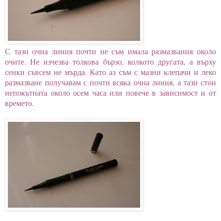
С тази очна линия почти не съм имала размазвания около
очите. Не изчезва толкова бързо, колкото другата, а върху
сенки съвсем не мърда. Като аз съм с мазни клепачи и леко
размазване получавам с почти всяка очна линия, а тази стои
непокътната около осем часа или повече в зависимост и от
времето.