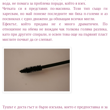
вода, не помага за проблема поради, който я взех.
Четката си я представях по-масивна. Този тип също ги
харесвам, но май понеже последните ми бяха п-големи и аз
посвикнах с едно движени да обхващам всички мигли.
Ефектът, който придава не е много драматичен. По
отношение на обема не виждам чак толкова голяма разлика,
като при другите спирали, и освен това още на първият пласт
миглите почват да се слепват.
Тушът е доста гъст и бързо изсъхва, което е предпоставка и за