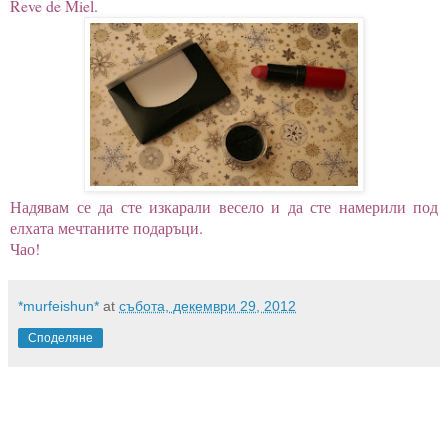
Reve de Miel.
Надявам се да сте изкарали весело и да сте намерили под
елхата мечтаните подаръци.
Чао!
*murfeishun*
at
събота, декември 29, 2012
Споделяне