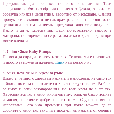
Продължавам да нося все по-често очна линия. Тази
специално я бях позабравила и леко забутала, защото се
образува някаква цепнатина, вероятно от изсъхване. Самият
продукт си е същият и не намирам разлика в нанасянето, но
цепнатината я има и нямам представа защо се е получила.
Както и да е, харесва ми. Седи по-естествено, защото е
матирана, но определено се размазва леко в края на деня при
моите клепачи.
4. China Glaze Ruby Pumps
Не мога да спра да го нося този лак. Толкова ми е празничен
и просто за момента идеален.
Линк
към ревюто му.
5. Nuxe Reve de Miel крем за ръце
Вярно е, че много харесвам марката и напоследък не само тук
в блога, но и на приятелите си хваля продуктите им. Разбира
се имах и леки разочарования, но този крем не е от тях.
Харесвам всичко в него: миризмата му, това, че бързо попива
и мисля, че влияе и добре на ноктите ми. С удоволствие го
използвам! Сега има промоция при която можете да се
сдобиете с него, ако закупите продукт на марката от серията