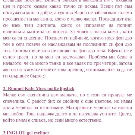
цел и просто казвам какво точно си искам. Всеки път съм
обслужена много добре, а тук във Варна не забелязвам голямо
посещение на магазина, което е малко жалко. Последният път
си взех тези листчета, които се използват да попият
излишната мазнина от лицето. За човек с мазна кожа , като
мен са си спасение. Ползвам ги най-вече, когато нося фон дьо
тен и сега повече се наслаждавам на последният си фон дьо
тен. Попиват всичко и не влияят на фон дьо тена. Ефекта не е
супер траен, но за мен си заслужават. Проблем ми беше в
началото, че са много тънки и все вадех по три четири, затова
ако си ги взимате имайте това предвид и внимавайте за да не
ги свършите бързо ;)
2. Rimmel Kate Moss matte lipstick
Малко съм скептична към марката, но с този си продукт ме
спечелиха. С радост бих се сдобила с още цветове, но имам
доста червила за използване. Матиращите червила са новата
ми любов. Това издържа дълго и не изсушава устните. Цвета,
който имам е сливов, но седи много естествено.
3.INGLOT gel eyeliner