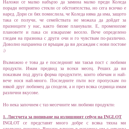
Наложи се малко набързо да замина малко преди Коледа
поради неприятно стекли се обстоятелства, но сега всичко е
наред. Дори си бях помислила, че Коледа няма да има, защото
така се получи, че семействата не можаха да дойдат за
празниците у нас, както бяхме планували. Е, променихме
плановете и пака си изкарахме весело. Вече определено
гледам на празника с други очи и го чувствам по-различно.
Доволно нахранена се връщам да ви досаждам с нови постове
;)
Възможно е това да е последният ми такъв пост с любими
продукти. Имам предвид за всеки месец. Реших да ви
показвам под друга форма продуктите, които обичам и най-
вече нося най-много. Последните пъти все пропускам по
някой друг любимец да споделя, а и през всяка седмица имам
различни вкусове.
Но нека започнем с таз месечните ми любими продукти:
1. Листчета за попиване на излишният себум на INGLOT
INGLOT се представят много добре с всяка тяхна ми
следваща покупка. Винаги влизам в магазина им с някаква