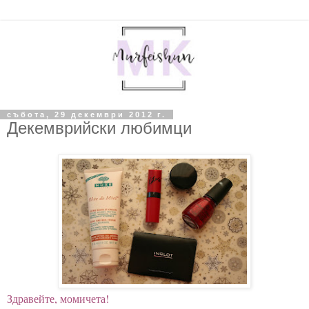
събота, 29 декември 2012 г.
Декемврийски любимци
Здравейте, момичета!