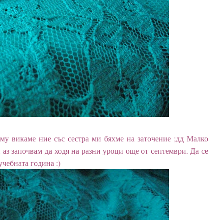
му викаме ние със сестра ми бяхме на заточение ;дд Малко
аз започвам да ходя на разни уроци още от септември. Да се
учебната година :)