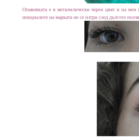
Опаковката е в металилически черен цвят и на мен
инициалите на марката не се изтри след дългото ползв