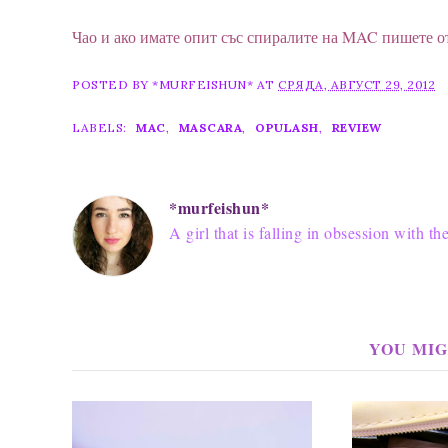
Чао и ако имате опит със спиралите на MAC пишете о
POSTED BY
*MURFEISHUN*
AT
СРЯДА, АВГУСТ 29, 2012
LABELS:
MAC
,
MASCARA
,
OPULASH
,
REVIEW
*murfeishun*
A girl that is falling in obsession with th
YOU MIG