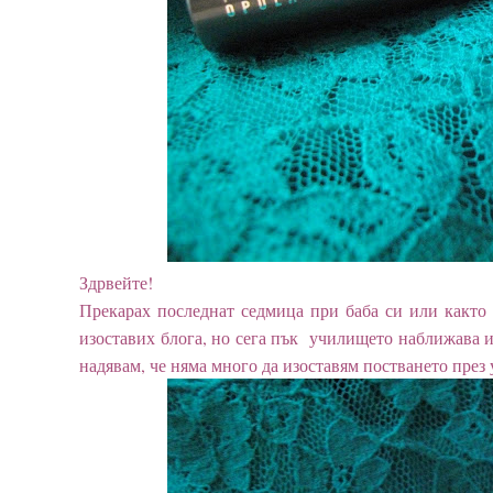
З
дрвейте!
Прекарах последнат седмица при баба си или както 
изоставих блога, но сега пък училището наближава и 
надявам, че няма много да изоставям постването през 