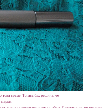
 това време. Тогава бях решила, че
е марки.
ла, която да удължава и прави обем. Интересно е, че миглите