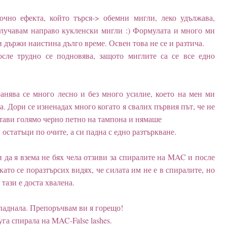
чно ефекта, който търся-> обемни мигли, леко удължава,
получавам направо кукленски мигли :) Формулата и много ми
и държи наистина дълго време. Освен това не се и разтича.
осле трудно се подновява, защото миглите са се все едно
анява се много лесно и без много усилие, което на мен ми
а. Дори се изненадах много когато я свалих първия път, че не
тави голямо черно петно на тампона и нямаше
 остатъци по очите, а си падна с едно разтъркване.
 да я взема не бях чела отзиви за спиралите на MAC и после
 като се поразтърсих видях, че силата им не е в спиралите, но
 тази е доста хвалена.
паднала. Препоръчвам ви я горещо!
уга спирала на MAC-False lashes.