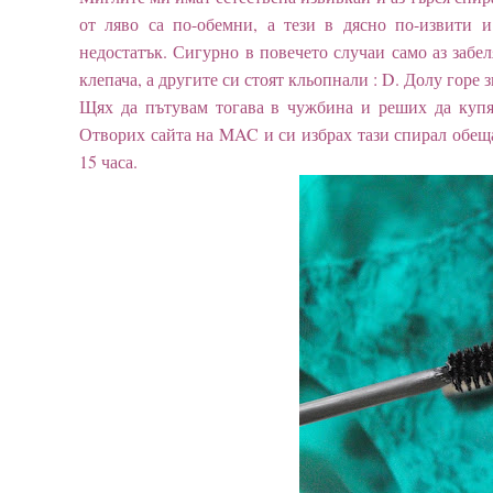
от ляво са по-обемни, а тези в дясно по-извити 
недостатък. Сигурно в повечето случаи само аз забел
клепача, а другите си стоят кльопнали : D. Долу горе 
Щях да пътувам тогава в чужбина и реших да купя
Отворих сайта на MAC и си избрах тази спирал обещ
15 часа.