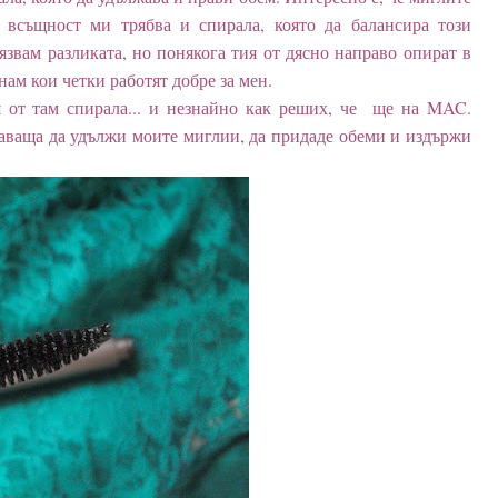
и всъщност ми трябва и спирала, която да балансира този
язвам разликата, но понякога тия от дясно направо опират в
знам кои четки работят добре за мен.
 от там спирала... и незнайно как реших, че ще на MAC.
аваща да удължи моите миглии, да придаде обеми и издържи