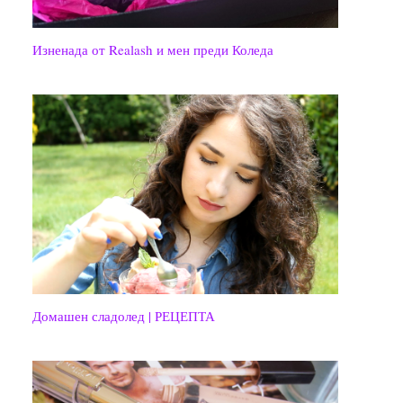
Изненада от Realash и мен преди Коледа
Домашен сладолед | РЕЦЕПТА