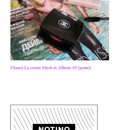
Chanel La creme blush in Affinite 65 [ревю]
СЪС СЪДЕЙСТВИЕТО НА