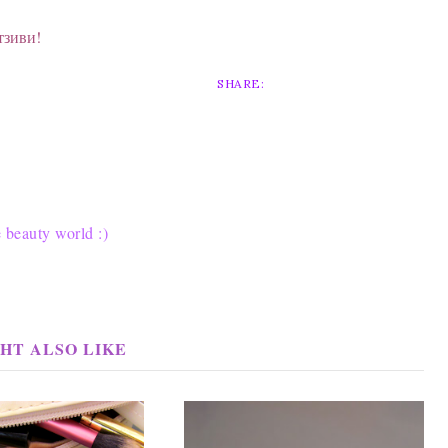
тзиви!
SHARE:
e beauty world :)
HT ALSO LIKE