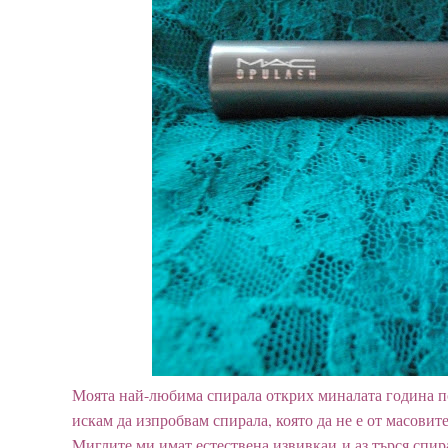
Моята най-любима спирала открих миналата година по
искам да изпробвам спирала, която да не е от масовит
Mиглите ми имат естествена извивкаи и аз търся спира