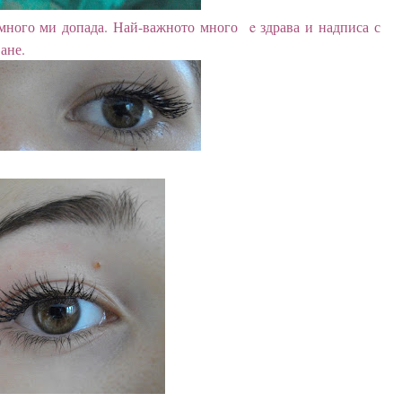
 много ми допада. Най-важното много e здрава и надписа с
ане.