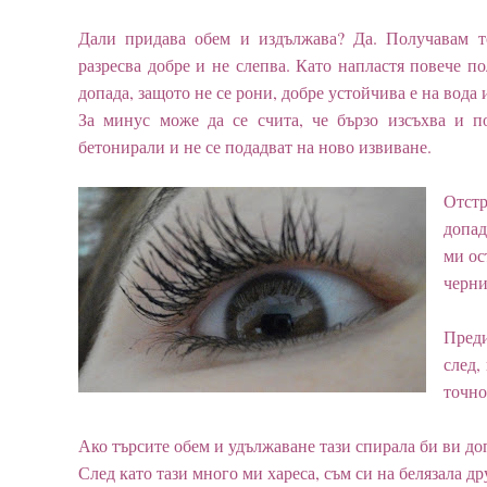
Дали придава обем и издължава? Да. Получавам то
разресва добре и не слепва. Като напластя повече 
допада, защото не се рони, добре устойчива е на вода 
За минус може да се счита, че бързо изсъхва и п
бетонирали и не се подадват на ново извиване.
Отстр
допад
ми ос
черни
Преди
след,
точно
Ако търсите обем и удължаване тази спирала би ви до
След като тази много ми хареса, съм си на белязала др